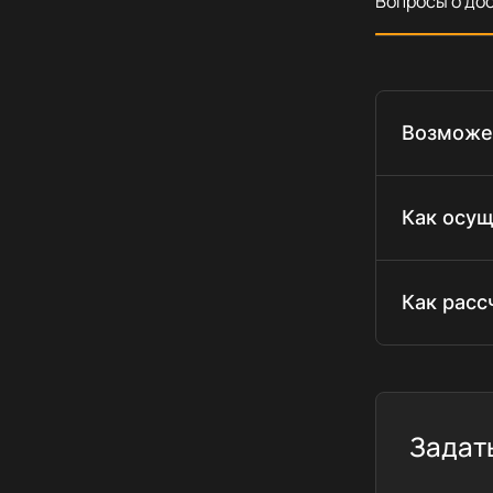
Вопросы о до
Возможен
Как осущ
Как расс
Задат