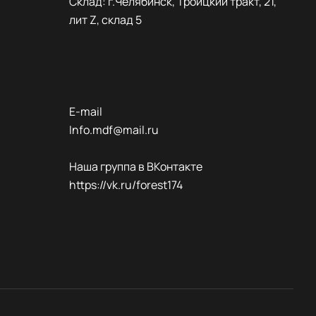
Склад: г.Челябинск, Троицкий тракт, 21,
лит Z, склад 5
E-mail
Info.mdf@mail.ru
Наша группа в ВКонтакте
https://vk.ru/forest174